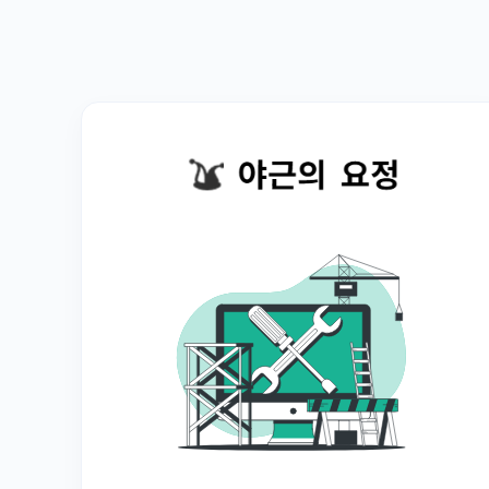
랜툴 +
랜테스터
기 HTC-
0022 :
http://w
ww.kws
hop.co.k
r/goods/
view?
no=1419
강원전자
(NETmat
e) 쇼핑
몰
KWshop
강원전자
(NETmat
e) 쇼핑