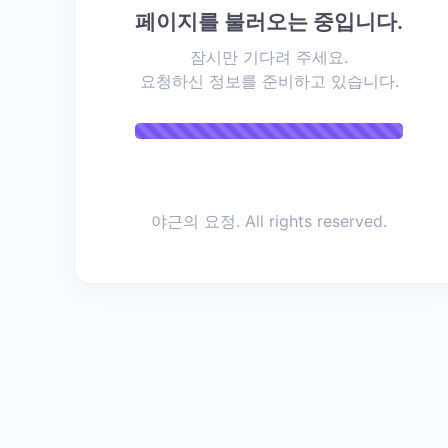
몰
페이지를 불러오는 중입니다.
KWshop
kwshop.
잠시만 기다려 주세요.
co.kr
요청하신 정보를 준비하고 있습니다.
Hobbes
Tooltest
랜툴 +
랜테스터
기 HTC-
0022 매
야근의 요정. All rights reserved.
뉴얼 :
https://
www.kw
shop.co.
kr/board
/view?
id=data
center&s
eq=1551