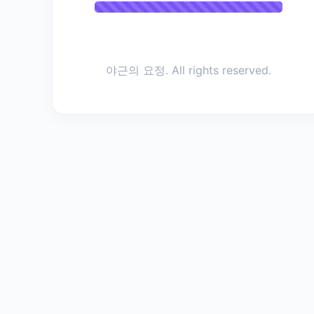
d_idx=2
&topme
nu=1&&c
om_boar
야근의 요정. All rights reserved.
d_searc
h_code=
&com_b
oard_se
arch_val
ue1=&co
m_boar
d_searc
h_value2
=&com_
board_p
age=&&
com_bo
ard_id=