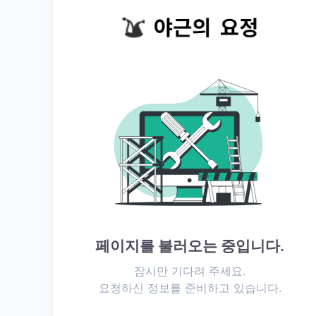
트
www.kn
eeguard.
co.kr 니
가드키즈
2 매뉴얼
:
http://w
ww.knee
guard.c
o.kr/def
ault/01/
menu04.
php?
페이지를 불러오는 중입니다.
com_bo
ard_basi
잠시만 기다려 주세요.
c=read_
요청하신 정보를 준비하고 있습니다.
form&co
m_boar