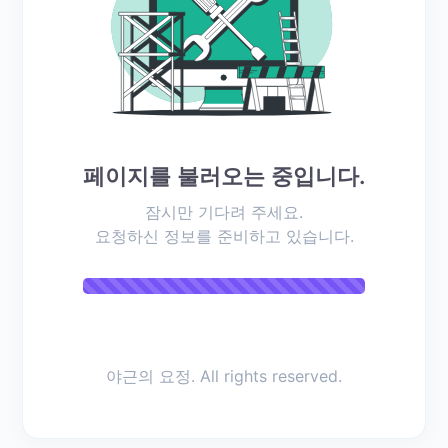
all.com 펜
투스 마이크
tures.com/d
php?
sic=read_f
rd_idx=12&
페이지를 불러오는 중입니다.
d=5 PSEVen
잠시만 기다려 주세요.
ures.com
요청하신 정보를 준비하고 있습니다.
:53:21
세히 보기
야근의 요정. All rights reserved.
«
1
»