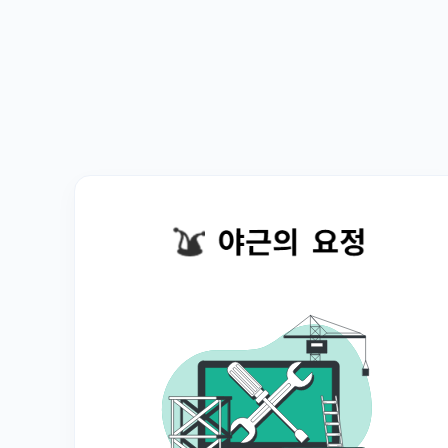
예
2026.03.28
방
해
요
!
(
0
)
미
디
어
에
푹
빠
진
우
리
아
이
,
어
2026.03.27
떻
게