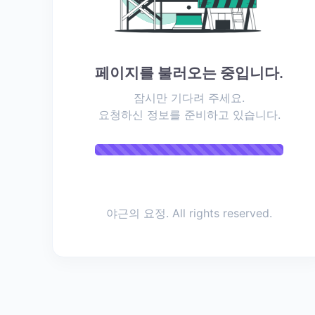
지
도
할
까
요
페이지를 불러오는 중입니다.
?
잠시만 기다려 주세요.
(
요청하신 정보를 준비하고 있습니다.
0
)
자
꾸
만
소
리
야근의 요정. All rights reserved.
지
르
는
아
이
,
이
2026.03.27
렇